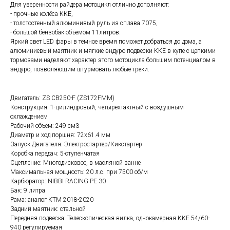
Для уверенности райдера мотоцикл отлично дополняют:
- прочные колёса ККЕ,
- толстостенный алюминивый руль из сплава 7075,
- большой бензобак объемом 11литров.
Яркий свет LED фары в темное время поможет добраться до дома, а
алюминиевый маятник и мягкие эндуро подвески ККЕ в купе с цепкими
тормозами наделяют характер этого мотоцикла большим потенциалом в
эндуро, позволяющим штурмовать любые треки.
Двигатель: ZS CB250-F (ZS172FMM)
Конструкция: 1-цилиндровый, четырехтактный с воздушным
охлаждением
Рабочий объем: 249 см3
Диаметр и ход поршня: 72x61.4 мм
Запуск Двигателя: Электростартер/Кикстартер
Коробка передач: 5-ступенчатая
Сцепление: Многодисковое, в масляной ванне
Максимальная мощность: 20 л.с. при 7500 об/м
Карбюратор: NIBBI RACING PE 30
Бак: 9 литра
Рама: аналог KTM 2018-2020
Задний маятник: стальной
Передняя подвеска: Телескопическая вилка, однокамерная KKE 54/60-
940 регулируемая