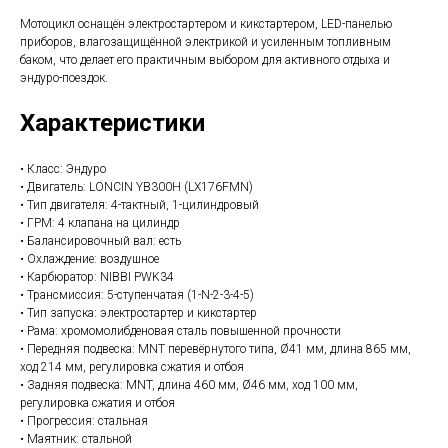
Мотоцикл оснащён электростартером и кикстартером, LED-панелью
приборов, влагозащищённой электрикой и усиленным топливным
баком, что делает его практичным выбором для активного отдыха и
эндуро-поездок.
Характеристики
• Класс: Эндуро
• Двигатель: LONCIN YB300H (LX176FMN)
• Тип двигателя: 4-тактный, 1-цилиндровый
• ГРМ: 4 клапана на цилиндр
• Балансировочный вал: есть
• Охлаждение: воздушное
• Карбюратор: NIBBI PWK34
• Трансмиссия: 5-ступенчатая (1-N-2-3-4-5)
• Тип запуска: электростартер и кикстартер
• Рама: хромомолибденовая сталь повышенной прочности
• Передняя подвеска: MNT перевёрнутого типа, Ø41 мм, длина 865 мм,
ход 214 мм, регулировка сжатия и отбоя
• Задняя подвеска: MNT, длина 460 мм, Ø46 мм, ход 100 мм,
регулировка сжатия и отбоя
• Прогрессия: стальная
• Маятник: стальной