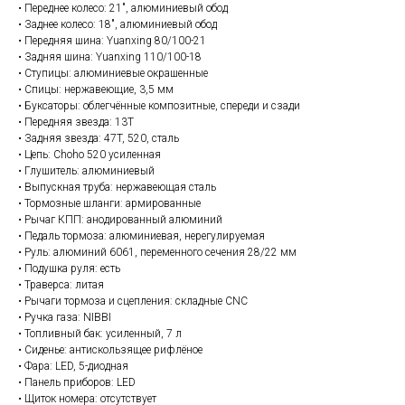
• Переднее колесо: 21", алюминиевый обод
• Заднее колесо: 18", алюминиевый обод
• Передняя шина: Yuanxing 80/100-21
• Задняя шина: Yuanxing 110/100-18
• Ступицы: алюминиевые окрашенные
• Спицы: нержавеющие, 3,5 мм
• Буксаторы: облегчённые композитные, спереди и сзади
• Передняя звезда: 13T
• Задняя звезда: 47T, 520, сталь
• Цепь: Choho 520 усиленная
• Глушитель: алюминиевый
• Выпускная труба: нержавеющая сталь
• Тормозные шланги: армированные
• Рычаг КПП: анодированный алюминий
• Педаль тормоза: алюминиевая, нерегулируемая
• Руль: алюминий 6061, переменного сечения 28/22 мм
• Подушка руля: есть
• Траверса: литая
• Рычаги тормоза и сцепления: складные CNC
• Ручка газа: NIBBI
• Топливный бак: усиленный, 7 л
• Сиденье: антискользящее рифлёное
• Фара: LED, 5-диодная
• Панель приборов: LED
• Щиток номера: отсутствует