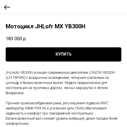
Мотоцикл JHLofr MX YB300H
183 000
р.
КУПИТЬ
JHLmoto YB300H оснащён современным двигателем LONCIN YB300H
(LX176FMN) с воздушным охлаждением, четырьмя клапанами на
цилиндр и балансировочным валом. Модель предназначена для
эксплуатации на грунтовых дорогах, лесных маршрутах и лёгком
бездорожье.
Прочная хромомолибденовая рама, регулируемая подвеска MNT,
карбюратор NIBBI PWK34 и усиленная цепь Choho обеспечивают
надёжность и комфорт при повседневной эксплуатации.
Балансировочный вал снижает уровень вибраций, делая поездки более
комфортными.