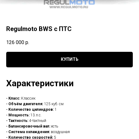
Regulmoto BWS с ПТС
126 000
р.
КУПИТЬ
Характеристики
•
Класс:
Классик
•
Объём двигателя:
125 куб. см
•
Количество цилиндров:
1
•
Мощность:
13 л.с.
•
Тактность:
4-тактный
•
Балансировочный вал:
есть
•
Система охлаждения:
воздушная
•
Количество скоростей:
5