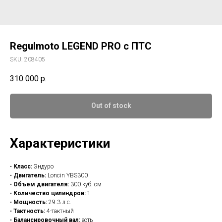
Regulmoto LEGEND PRO с ПТС
SKU:
208405
310 000
р.
Out of stock
Характеристики
•
Класс:
Эндуро
•
Двигатель:
Loncin YBS300
•
Объем двигателя:
300 куб. см
•
Количество цилиндров:
1
•
Мощность:
29.3 л.с.
•
Тактность:
4-тактный
•
Балансировочный вал:
есть