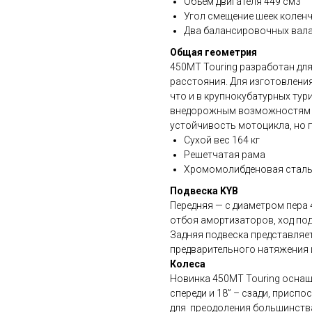
Объем двигателя 449 см3
Угол смещение шеек коленч
Два балансировочных вал
Общая геометрия
450MT Touring
разработан для
расстояния. Для изготовлени
что и в крупнокубатурных тур
внедорожным возможностям 4
устойчивость мотоцикла, но п
Сухой вес 164 кг
Решетчатая рама
Хромомолибденовая стал
Подвеска KYB
Передняя — с диаметром пера
отбоя амортизаторов, ход под
Задняя подвеска представляе
предварительного натяжения 
Колеса
Новинка 450MT Touring оснащ
спереди и 18” – сзади, присп
для преодоления большинств