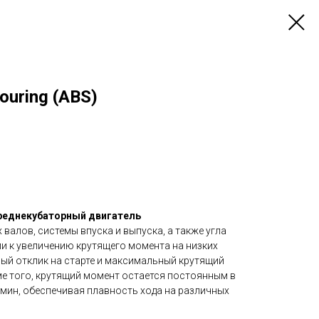
uring (ABS)
реднекубаторный двигатель
валов, системы впуска и выпуска, а также угла
и к увеличению крутящего момента на низких
рый отклик на старте и максимальный крутящий
ме того, крутящий момент остается постоянным в
/мин, обеспечивая плавность хода на различных