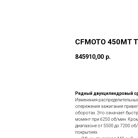
CFMOTO 450MT To
845910,00
р.
BUY NOW
Рядный двухцилиндровый с
Изменения распределительных 
опережения зажигания привел
оборотах. Это означает быст
момент при 6250 об/мин. Кро
диапазоне от 5500 до 7200 об
покрытиях.