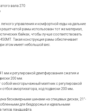
атого вала 270
а
 легкого управления и комфортной езды на дальние
я решетчатой рамы использован тот же материал,
истических байках, чтобы лучше соответствовать
50МТ. Такая конструкция рамы обеспечивает
ри этом имеет небольшой вес.
ь
 41 мм и регулировкой демпфирования сжатия и
вески 200 мм.
т собой многорычажный маятник с регулировкой
и отбоя амортизатора, ход подвески 200 мм
.
ена бескамерными шинами на спицевых дисках, 21”-
особленными для бездорожья и идеальными
а типов ландшафта.