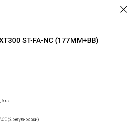
XT300 ST-FA-NC (177MM+BB)
5 ск.
ACE (2 регулировки)