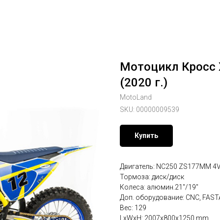
Мотоцикл Кросс 
(2020 г.)
MotoLand
SKU:
00000009539
Купить
Двигатель: NC250 ZS177MM 4V, 
Тормоза: диск/диск
Колеса: алюмин.21"/19"
Доп. оборудование: CNC, FAST
Вес: 129
LxWxH: 2007x800x1250 mm