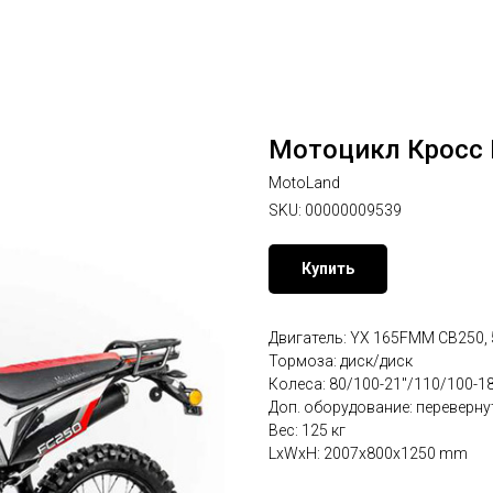
Мотоцикл Кросс F
MotoLand
SKU:
00000009539
Купить
Двигатель: YX 165FMM CB250, 5
Тормоза: диск/диск
Колеса: 80/100-21"/110/100-18
Доп. оборудование: переверну
Вес: 125 кг
LxWxH: 2007x800x1250 mm