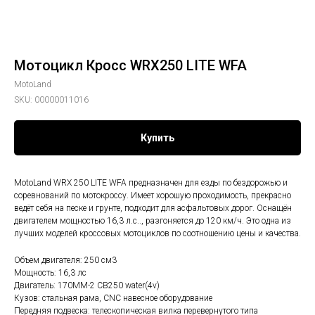
Мотоцикл Кросс WRX250 LITE WFA
MotoLand
SKU:
00000011016
Купить
MotoLand WRX 250 LITE WFA предназначен для езды по бездорожью и
соревнований по мотокроссу. Имеет хорошую проходимость, прекрасно
ведёт себя на песке и грунте, подходит для асфальтовых дорог. Оснащён
двигателем мощностью 16,3 л.с.., разгоняется до 120 км/ч. Это одна из
лучших моделей кроссовых мотоциклов по соотношению цены и качества.
Объем двигателя: 250 см3
Мощность: 16,3 лс
Двигатель: 170MM-2 CB250 water(4v)
Кузов: стальная рама, CNC навесное оборудование
Передняя подвеска: телескопическая вилка перевернутого типа