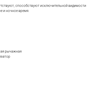
утствуют, способствуют исключительной видимости
е и ночное время.
мая рычажная
изатор