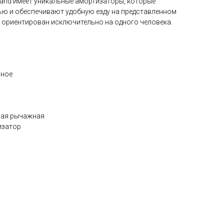
land имеет уникальные амортизаторы, которые
ю и обеспечивают удобную езду на представленном
л ориентирован исключительно на одного человека.
шное
мая рычажная
изатор