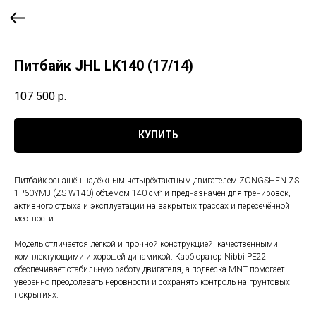
Питбайк JHL LK140 (17/14)
107 500
р.
КУПИТЬ
Питбайк оснащён надёжным четырёхтактным двигателем ZONGSHEN ZS
1P60YMJ (ZS W140) объёмом 140 см³ и предназначен для тренировок,
активного отдыха и эксплуатации на закрытых трассах и пересечённой
местности.
Модель отличается лёгкой и прочной конструкцией, качественными
комплектующими и хорошей динамикой. Карбюратор Nibbi PE22
обеспечивает стабильную работу двигателя, а подвеска MNT помогает
уверенно преодолевать неровности и сохранять контроль на грунтовых
покрытиях.