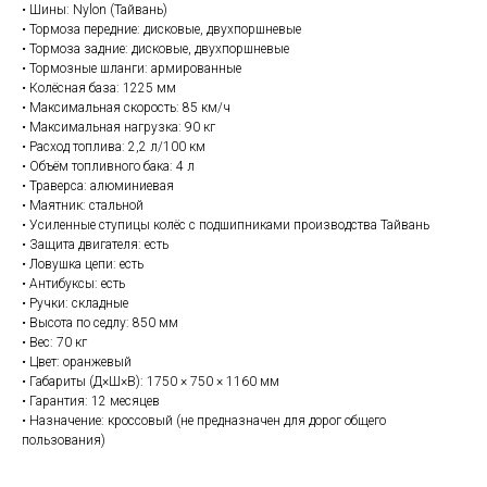
• Шины: Nylon (Тайвань)
• Тормоза передние: дисковые, двухпоршневые
• Тормоза задние: дисковые, двухпоршневые
• Тормозные шланги: армированные
• Колёсная база: 1225 мм
• Максимальная скорость: 85 км/ч
• Максимальная нагрузка: 90 кг
• Расход топлива: 2,2 л/100 км
• Объём топливного бака: 4 л
• Траверса: алюминиевая
• Маятник: стальной
• Усиленные ступицы колёс с подшипниками производства Тайвань
• Защита двигателя: есть
• Ловушка цепи: есть
• Антибуксы: есть
• Ручки: складные
• Высота по седлу: 850 мм
• Вес: 70 кг
• Цвет: оранжевый
• Габариты (Д×Ш×В): 1750 × 750 × 1160 мм
• Гарантия: 12 месяцев
• Назначение: кроссовый (не предназначен для дорог общего
пользования)