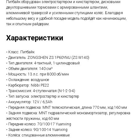
Питбайк оборудован электростартером и кикстартером, дисковыми
двухпоршневыми тормозами с армированными шлангами,
алюминиевой траверсой и усиленными ступицами колёс. Благодаря
небольшому весу и удобной посадке модель подойдёт как начинающим,
так и опытным райдерам.
Характеристики
• Класс: Питбайк
• Двигатель: ZONGSHEN ZS 1P60YMJ (ZS W140)
• Тип двигателя: 4-тактный, 1-цилиндровый
• Объём двигателя: 140 см³
• Мощность: 13 л.с. при 8000 об/мин
• Охлаждение: воздушное
• Карбюратор: Nibbi PE22
• Трансмиссия: 4-ступенчатая (N-1-2-3-4)
• Тип запуска: электростартер и кикстартер
• Аккумулятор: 12V / 6,5Ah
• Передняя подвеска: MNT телескопическая, длина 770 мм, ход 160 мм
• Задняя подвеска: MNT гидравлический моноамортизатор, регулировка
жёсткости пружины, ход 60 мм
• Переднее колесо: 70/100-17 Yuanxing
• Заднее колесо: 90/100-14 Yuanxing
• Колёса: спицованные алюминиевые