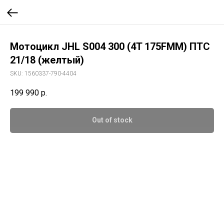
Мотоцикл JHL S004 300 (4T 175FMM) ПТС
21/18 (желтый)
SKU:
1560337-790-4404
199 990
р.
Out of stock