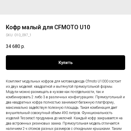
Кофр малый для CFMOTO U10
SKU:
010_097_1
34 680
р.
Купить
Комплект модульных кофров для мотовездехода Cfmoto U1000 состоит
из двух моделей: квадратной и вытянутой прямоугольной формы.
Модули можно размещать в кузове как по-отдельности, так и
комбинировать 2 либо 3 в различных конфигурациях. Прямоугольный и
два квадратных кофра полностью занимают багажную платформу,
максимально задействуя полезную площадь. Такая комбинация дает
внушительный совокупный объем 490 литров. Функциональность
изделий Tesseract продумана до мелочей. Каждый кофр закрывается на
два встроенных резиновых замка. Прямоугольная модель отличается
наличием 2-х отсеков разных размеров с откидными крышками. Таким