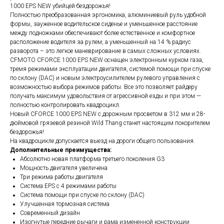
1000 EPS NEW убийцей бездорожья!
Полностью преобразованная эргономика, алюминиевый руль удобной
формы, зауженное водительское сиденье и уменьшенное расстояние
между подножками обеспечивают более естественное и комфортное
расположение водителя за рулем, а уменьшенный на 14 % радиус
разворота – это легкое маневрирование в самых сложных условиях.
CFMOTO CFORCE 1000 EPS NEW оснащен электронным курком газа,
тремя режимами эксплуатации двигателя, системой помощи при спуске
по склону (DAC) и новым электроусилителем рулевого управления с
возможностью выбора режимов работы. Все это позволяет райдеру
получать максимум удовольствия от агрессивной езды и при этом —
полностью контролировать квадроцикл.
Новый CFORCE 1000 EPS NEW с дорожным просветом в 312 мм и 28-
дюймовой грязевой резиной Wild Thang станет настоящим покорителем
бездорожья!
На квадроцикле допускается выезд на дороги общего пользования.
Дополнительные преимущества:
Абсолютно новая платформа третьего поколения G3
Мощность двигателя увеличена
Три режима работы двигателя
Система EPS с 4 режимами работы
Система помощи при спуске по склону (DAC)
Улучшенная тормозная система
Современный дизайн
Изогнутые передние рычаги и рама измененной конструкции