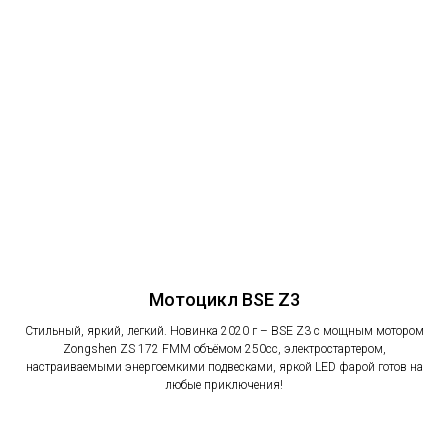
Мотоцикл BSE Z3
Стильный, яркий, легкий. Новинка 2020 г – BSE Z3 с мощным мотором
Zongshen ZS 172 FMM объёмом 250сс, электростартером,
настраиваемыми энергоемкими подвесками, яркой LED фарой готов на
любые приключения!