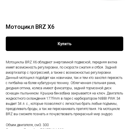
Мотоцикл BRZ X6
Купить
Мотоциклы BRZ Х6 обладают энергоемкой подвеской, передняя вилка
имеет возможность регулировки, по скорости сжатия и отбоя. Задний
амортизатор с прогрессией, а также с возможностью регулировки.
Данный мотоцикл подойдет как новичкам, так и тем кто захотел пересесть
с питбайка на более кубатурную технику. Облегченная стальная рама,
диодная оптика, колеса имеют фиксаторы, задний тормозной диск
оснащен пыльником. Крышка бензобака закрывается на ключ. Двигатель
жидкостного охлаждения 177fmm в паре с карбюратором NIBBI PWK 34
выдает 34 л. с., которые позволяют с легкостью брать любые подъемы,
преодолевать броды, а так же перескакивать препятствия. На мотоцикле
BRZ вы сможете познать и почувствовать прекрасный мир эндуро.
Объем двигателя, см3: 300