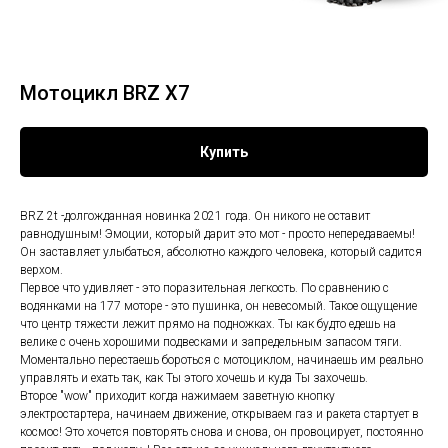
Мотоцикл BRZ X7
Купить
BRZ 2t -долгожданная новинка 2021 года. Он никого не оставит
равнодушным! Эмоции, который дарит это мот - просто непередаваемы!
Он заставляет улыбаться, абсолютно каждого человека, который садится
верхом.
Первое что удивляет - это поразительная легкость. По сравнению с
водянками на 177 моторе - это пушинка, он невесомый. Такое ощущение
что центр тяжести лежит прямо на подножках. Ты как будто едешь на
велике с очень хорошими подвесками и запредельным запасом тяги.
Моментально перестаешь бороться с мотоциклом, начинаешь им реально
управлять и ехать так, как Ты этого хочешь и куда Ты захочешь.
Второе "wow" приходит когда нажимаем заветную кнопку
электростартера, начинаем движение, открываем газ и ракета стартует в
космос! Это хочется повторять снова и снова, он провоцирует, постоянно