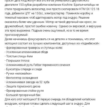
просит дать «под жопу»! Все это из-за уникального двухтактного
двигателя 150 кубов разработки компании Koshine. Братья-китайцы не
стали придумывать велосипед, они просто скопировали KTM SX 125 18
года, добавили ЦПГ на 150сс, электростартер. Поменяли коробку и
тяжелый маховик чтоб адаптировать мотор под эндуро. Решение
оказалось более чем удачным. Мотор не такой дерганый как кросс, он
дружелюбный, простит ошибки новичку. Однако он верховой, и верхушка
эта ярко выражена. Подрыв очень ощутимый, но в то же время
прогнозируемый.
Далее начинаешь фокусировать ся на деталях и понимаешь, что этот
мотоцикл состоит из лучших компонентов, доступных из «поднебесной»:
- фрезерованные траверсы и ступицы колес
- Усиленные алюминиевые обода
- Толстые спицы 4мм
- Покрышки Innova
- Алюминиевый руль Fatbar переменного сечения
- Буксаторы спереди и сзади
- Ручки «неломайки»
- Вентилятор охлаждения
- Алюминиевая звезда на 52 зуба
- Защита тормозного диска
- Фрезерованные стойки руля
- Большой прозрачный бак
Для кого этот мотоцикл? В первую очередь ля обладателей китайских
воздушек, которые готовы сделать следующий шаг в эндуро. Для