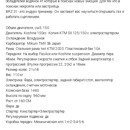
обладателей водянок 4т которые в поисках новых эмоций. Для тех кто в
поисках некрояпа или австрийца.
BRZ 2t - это эндуро тренажер. Он заставит вас научиться открывать газ и
работать сцеплением.
Объем двигателя, см3: 150
Двигатель: Koshine 150cc. Копия KTM SX 125/150 с электростартером
Охлаждение: Воздушное
Карбюратор: Mikuni TMX 38 Japan
Рама: Стальная рама тип КТМ 2020. Пластиковый бак 10л.
Передняя: На выбор FasAce или Koshine suspension. Диаметр пера
48мм. Регулировки скорости сжатия и отбоя.Задний амортизатор с
прогрессией. Втулки прогрессии 22, 20х2 и 18мм.
Размер колес: 21х18
Вес: 110 кг
Электрика: Фара, электростартер, задний габарит/стоп, вентилятор
охлаждения, счетчик моточасов.
Колесная база: 1460
Высота по седлу: 960 мм
Рост: от 160 СМ
Фара: да
Стартер: Кикстартер+Электростартер
Регулируемая подвеска: да
Коробка передач: Механическая кпп 1-n-2-3-4-5-6