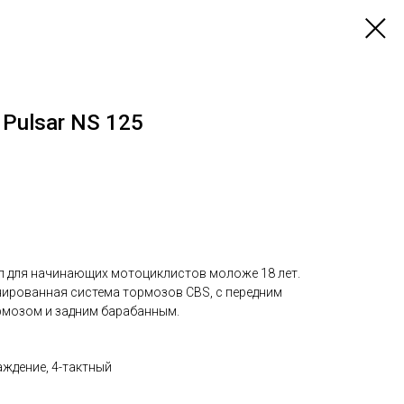
Pulsar NS 125
л для начинающих мотоциклистов моложе 18 лет.
нированная система тормозов CBS, c передним
рмозом и задним барабанным.
аждение, 4-тактный