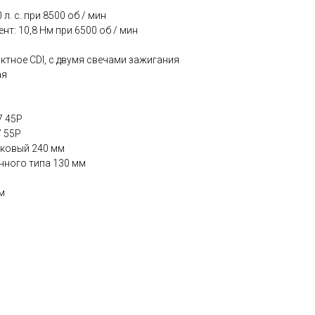
. с. при 8500 об / мин
: 10,8 Нм при 6500 об / мин
ктное CDI, с двумя свечами зажигания
ая
7 45Р
7 55Р
сковый 240 мм
нного типа 130 мм
м