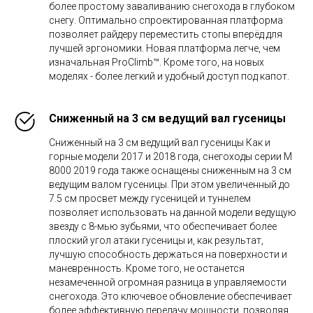
более простому заваливанию снегохода в глубоком
снегу. Оптимально спроектированная платформа
позволяет райдеру переместить стопы вперёд для
лучшей эргономики. Новая платформа легче, чем
изначальная ProClimb™. Кроме того, на новых
моделях - более легкий и удобный доступ под капот.
Сниженный на 3 см ведущий вал гусеницы
Сниженный на 3 см ведущий вал гусеницы Как и
горные модели 2017 и 2018 года, снегоходы серии M
8000 2019 года также оснащены сниженным на 3 см
ведущим валом гусеницы. При этом увеличенный до
7.5 см просвет между гусеницей и туннелем
позволяет использовать на данной модели ведущую
звезду с 8-мью зубьями, что обеспечивает более
плоский угол атаки гусеницы и, как результат,
лучшую способность держаться на поверхности и
маневренность. Кроме того, не останется
незамеченной огромная разница в управляемости
снегохода. Это ключевое обновление обеспечивает
более эффективную передачу мощности, позволяя