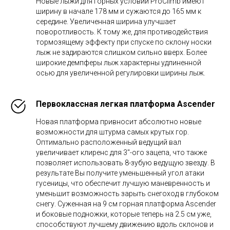
Новые лыжи для горных условий ProClimb имеют
ширину в начале 178 мм и сужаются до 165 мм к
середине. Увеличенная ширина улучшает
поворотливость. К тому же, для противодействия
тормозящему эффекту при спуске по склону носки
лыж не задираются слишком сильно вверх. Более
широкие демпферы лыж характерны удлиненной
осью для увеличенной регулировки ширины лыж.
Первоклассная легкая платформа Ascender
Новая платформа привносит абсолютно новые
возможности для штурма самых крутых гор.
Оптимально расположенный ведущий вал
увеличивает клиренс для 3"-ого зацепа, что также
позволяет использовать 8-зубую ведущую звезду. В
результате Вы получите уменьшенный угол атаки
гусеницы, что обеспечит лучшую маневренность и
уменьшит возможность зарыть снегоход в глубоком
снегу. Суженная на 9 см горная платформа Ascender
и боковые подножки, которые теперь на 2.5 см уже,
способствуют лучшему движению вдоль склонов и