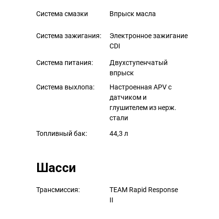
Система смазки
Впрыск масла
Система зажигания:
Электронное зажигание
CDI
Система питания:
Двухступенчатый
впрыск
Система выхлопа:
Настроенная APV с
датчиком и
глушителем из нерж.
стали
Топливный бак:
44,3 л
Шасси
Трансмиссия:
TEAM Rapid Response
II